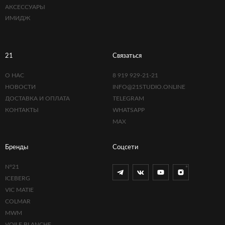
АКСЕССУАРЫ
ИМИДЖ
21
Связаться
О НАС
8 919 929-21-21
НОВОСТИ
INFO@21STUDIO.ONLINE
ДОСТАВКА И ОПЛАТА
TELEGRAM
КОНТАКТЫ
WHATSAPP
MAX
Бренды
Соцсети
N°21
ICEBERG
VIC MATIE
COLMAR
MWM
VOILE BLANCHE