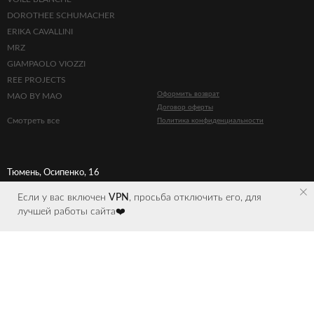
DOROTHEE SCHUMACHER
ERIKA CAVALLINI
MRZ
GIAMPAOLO VIOZZI
REE PROJECTS
Оформить возврат
MAO BY MAO
Договор оферты
Смотреть все
Политика конфиденциальности
Тюмень, Осипенко, 16
Если у вас включен
VPN
, просьба отключить его, для
лучшей работы сайта❤️