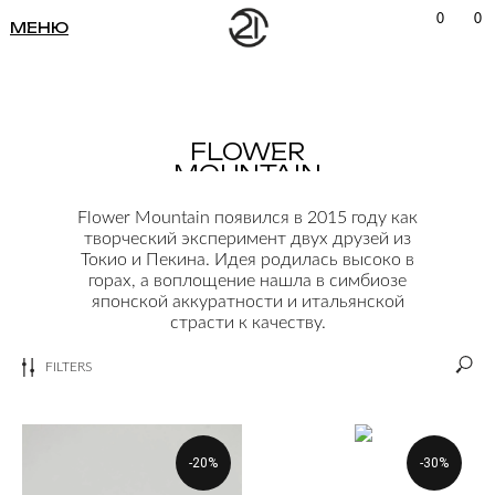
февраль 2026
декабрь 2025
0
0
октябрь 2025
МЕНЮ
сентябрь 2025
июль 2025
апрель 2025
май 2025
апрель 2025
февраль 2025
октябрь 2024
декабрь 2024
июнь 2024
октябрь 2024
сентябрь 2024
август 2024
март 2024
июль 2024
март 2024
декабрь 2023
FLOWER
октябрь 2023
февраль 2024
ноябрь 202
сентябрь 2
MOUNTAIN
сентябрь
сентяб
июль
май
ф
и
м
Flower Mountain появился в 2015 году как
творческий эксперимент двух друзей из
Кроссовки и кеды
Токио и Пекина. Идея родилась высоко в
Сумки и рюкзаки
Туфли
Ботинки
Носки
Лоферы и мокасины
горах, а воплощение нашла в симбиозе
Перчатки
Полотенца
японской аккуратности и итальянской
Ремни
страсти к качеству.
Смотреть все
FILTERS
-20%
-30%