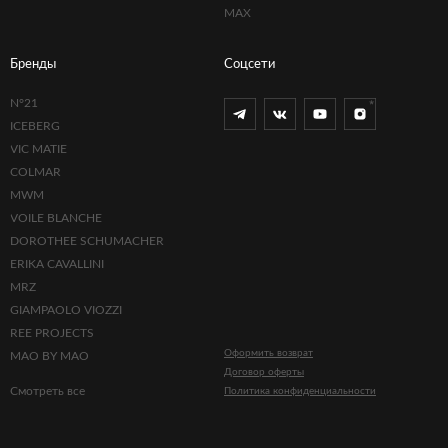
MAX
Бренды
Соцсети
N°21
ICEBERG
VIC MATIE
COLMAR
MWM
VOILE BLANCHE
DOROTHEE SCHUMACHER
ERIKA CAVALLINI
MRZ
GIAMPAOLO VIOZZI
REE PROJECTS
Оформить возврат
MAO BY MAO
Договор оферты
Смотреть все
Политика конфиденциальности