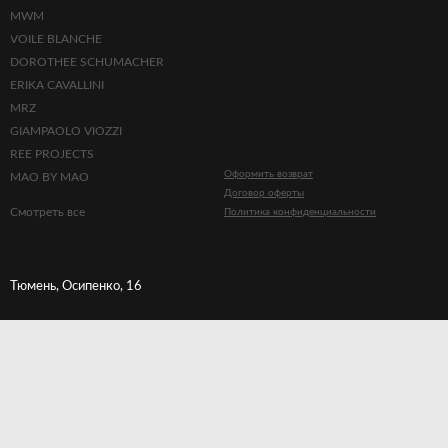
MWM
VOILE BLANCHE
DOROTHEE SCHUMACHER
ERIKA CAVALLINI
MRZ
GIAMPAOLO VIOZZI
REE PROJECTS
Оформить возврат
MAO BY MAO
Договор оферты
Смотреть все
Политика конфиденциальности
Тюмень, Осипенко, 16