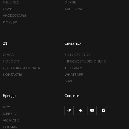
ОДЕЖДА
ОБУВЬ
ОБУВЬ
АКСЕССУАРЫ
АКСЕССУАРЫ
ИМИДЖ
21
Связаться
О НАС
8 919 929-21-21
НОВОСТИ
INFO@21STUDIO.ONLINE
ДОСТАВКА И ОПЛАТА
TELEGRAM
КОНТАКТЫ
WHATSAPP
MAX
Бренды
Соцсети
N°21
ICEBERG
VIC MATIE
COLMAR