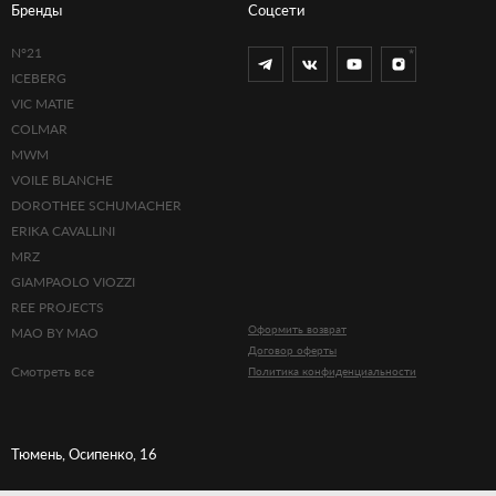
Бренды
Соцсети
N°21
ICEBERG
VIC MATIE
COLMAR
MWM
VOILE BLANCHE
DOROTHEE SCHUMACHER
ERIKA CAVALLINI
MRZ
GIAMPAOLO VIOZZI
REE PROJECTS
Оформить возврат
MAO BY MAO
Договор оферты
Смотреть все
Политика конфиденциальности
Тюмень, Осипенко, 16