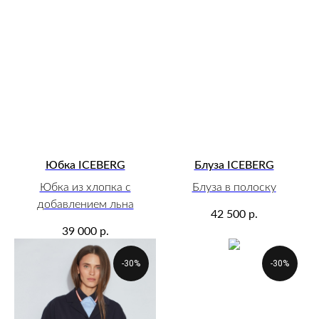
Юбка ICEBERG
Блуза ICEBERG
Юбка из хлопка с
Блуза в полоску
добавлением льна
р.
42 500
р.
39 000
-30%
-30%