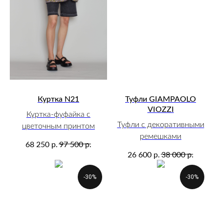
Куртка N21
Туфли GIAMPAOLO
VIOZZI
Куртка-фуфайка с
Туфли с декоративными
цветочным принтом
ремешками
р.
р.
68 250
97 500
р.
р.
26 600
38 000
-30%
-30%