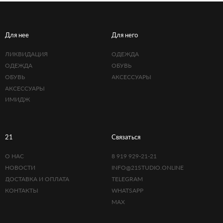
Для нее
Для него
ЛИКВИДАЦИЯ
ОДЕЖДА
ОДЕЖДА
ОБУВЬ
ОБУВЬ
АКСЕССУАРЫ
АКСЕССУАРЫ
ИМИДЖ
21
Связаться
О НАС
8 919 929-21-21
НОВОСТИ
INFO@21STUDIO.ONLINE
ДОСТАВКА И ОПЛАТА
TELEGRAM
КОНТАКТЫ
WHATSAPP
MAX