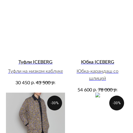
Туфли ICEBERG
Юбка ICEBERG
Туфли на низком каблуке
Юбка-карандаш со
шлицей
р.
р.
30 450
43 500
р.
р.
54 600
78 000
-30%
-30%