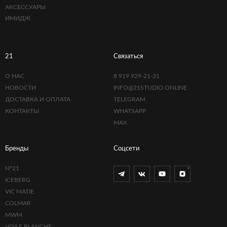
АКСЕССУАРЫ
ИМИДЖ
21
Связаться
О НАС
8 919 929-21-21
НОВОСТИ
INFO@21STUDIO.ONLINE
ДОСТАВКА И ОПЛАТА
TELEGRAM
КОНТАКТЫ
WHATSAPP
MAX
Бренды
Соцсети
N°21
ICEBERG
VIC MATIE
COLMAR
MWM
VOILE BLANCHE