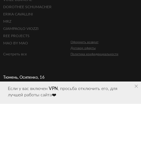
DOROTHEE SCHUMACHER
ERIKA CAVALLINI
MRZ
GIAMPAOLO VIOZZI
REE PROJECTS
Оформить возврат
MAO BY MAO
Договор оферты
Смотреть все
Политика конфиденциальности
Тюмень, Осипенко, 16
Если у вас включен
VPN
, просьба отключить его, для
лучшей работы сайта❤️