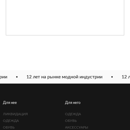
рии
12 лет на рынке модной индустрии
12 л
Для нее
Для него
ЛИКВИДАЦИЯ
ОДЕЖДА
ОДЕЖДА
ОБУВЬ
ОБУВЬ
АКСЕССУАРЫ