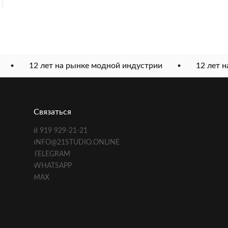
12 лет на рынке модной индустрии
12 лет на
Связаться
8 919 929-21-21
INFO@21STUDIO.ONLINE
TELEGRAM
WHATSAPP
MAX