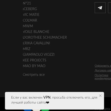
N°21
ICEBERG
VIC MATIE
COLMAR
MWM
VOILE BLANCHE
DOROTHEE SCHUMACHER
ERIKA CAVALLINI
MRZ
GIAMPAOLO VIOZZI
REE PROJECTS
Оформить в
MAO BY MAO
Договор о
Смотреть все
Политика
конфиденц
Если у вас включен
VPN
, просьба отключить его, для
лучшей работы сайта❤️
*
META
Запрещена 