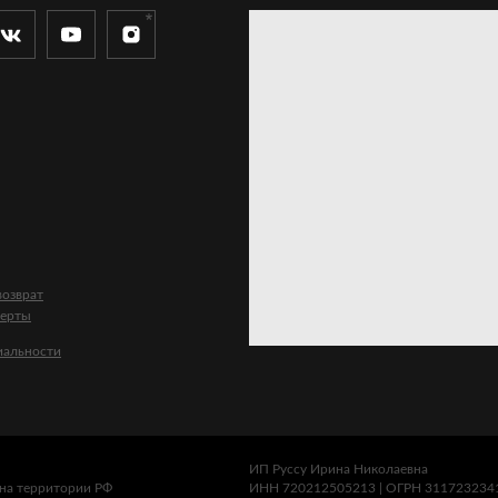
озврат
ферты
иальности
ИП Руссу Ирина Николаевна
на территории РФ
ИНН 720212505213 | ОГРН 311723234