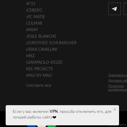
N°21
ICEBERG
VIC MATIE
COLMAR
MWM
VOILE BLANCHE
DOROTHEE SCHUMACHER
ERIKA CAVALLINI
MRZ
GIAMPAOLO VIOZZI
REE PROJECTS
Оформить в
MAO BY MAO
Договор о
Смотреть все
Политика
конфиденц
Если у вас включен
VPN
, просьба отключить его, для
лучшей работы сайта❤️
*
META
Запрещена 