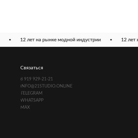
12 лет на рынке модной индустрии
12 лет н
Связаться
8 919 929-21-21
INFO@21STUDIO.ONLINE
TELEGRAM
WHATSAPP
MAX