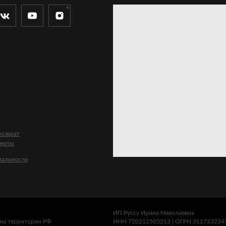
озврат
ферты
иальности
ИП Руссу Ирина Николаевна
на территории РФ
ИНН 720212505213 | ОГРН 311723234