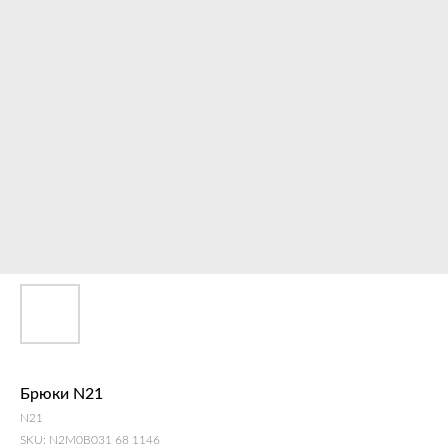
Брюки N21
N21
SKU:
N2M0B031 68 1146