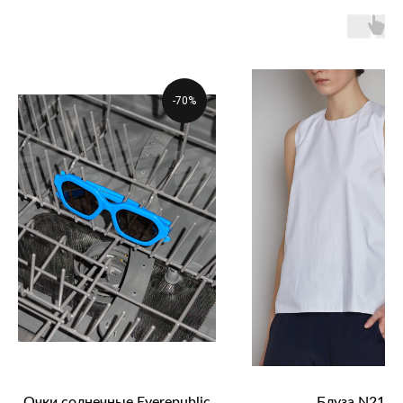
-70%
Очки солнечные Eyerepublic
Блуза N21