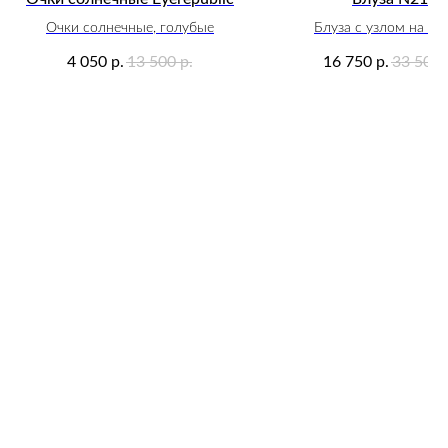
Очки солнечные, голубые
Блуза с узлом на сп
4 050
13 500
16 750
33 500
р.
р.
р.