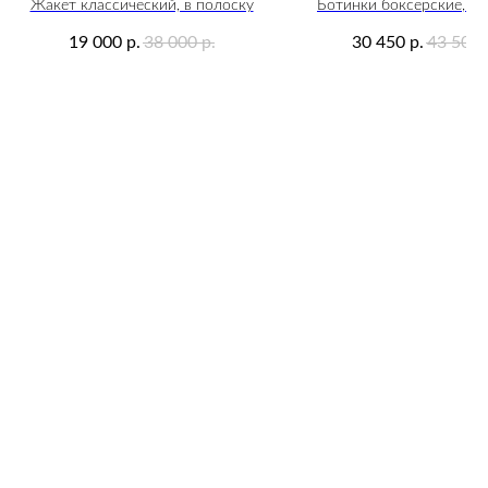
Жакет классический, в полоску
Ботинки боксерские, к
19 000
38 000
30 450
43 500
р.
р.
р.