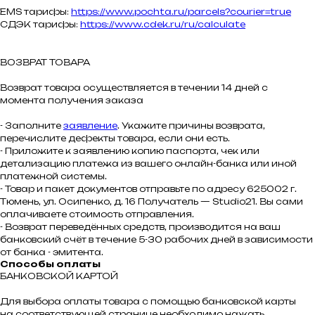
EMS тарифы:
https://www.pochta.ru/parcels?courier=true
СДЭК тарифы:
https://www.cdek.ru/ru/calculate
ВОЗВРАТ ТОВАРА
Возврат товара осуществляется в течении 14 дней с
момента получения заказа
- Заполните
заявление
. Укажите причины возврата,
перечислите дефекты товара, если они есть.
- Приложите к заявлению копию паспорта, чек или
детализацию платежа из вашего онлайн-банка или иной
платежной системы.
- Товар и пакет документов отправьте по адресу 625002 г.
Тюмень, ул. Осипенко, д. 16 Получатель — Studio21. Вы сами
оплачиваете стоимость отправления.
- Возврат переведённых средств, производится на ваш
банковский счёт в течение 5-30 рабочих дней в зависимости
от банка - эмитента.
Способы оплаты
БАНКОВСКОЙ КАРТОЙ
Для выбора оплаты товара с помощью банковской карты
на соответствующей странице необходимо нажать