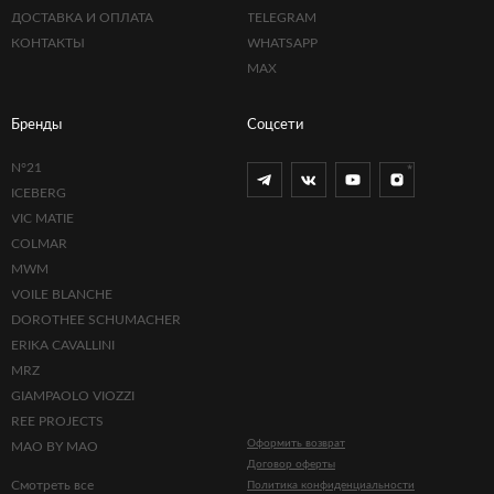
ДОСТАВКА И ОПЛАТА
TELEGRAM
КОНТАКТЫ
WHATSAPP
MAX
Бренды
Соцсети
N°21
ICEBERG
VIC MATIE
COLMAR
MWM
VOILE BLANCHE
DOROTHEE SCHUMACHER
ERIKA CAVALLINI
MRZ
GIAMPAOLO VIOZZI
REE PROJECTS
Оформить возврат
MAO BY MAO
Договор оферты
Смотреть все
Политика конфиденциальности