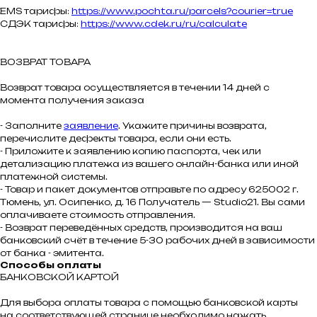
EMS тарифы:
https://www.pochta.ru/parcels?courier=true
СДЭК тарифы:
https://www.cdek.ru/ru/calculate
ВОЗВРАТ ТОВАРА
Возврат товара осуществляется в течении 14 дней с
момента получения заказа
- Заполните
заявление
. Укажите причины возврата,
перечислите дефекты товара, если они есть.
- Приложите к заявлению копию паспорта, чек или
детализацию платежа из вашего онлайн-банка или иной
платежной системы.
- Товар и пакет документов отправьте по адресу 625002 г.
Тюмень, ул. Осипенко, д. 16 Получатель — Studio21. Вы сами
оплачиваете стоимость отправления.
- Возврат переведённых средств, производится на ваш
банковский счёт в течение 5-30 рабочих дней в зависимости
от банка - эмитента.
Способы оплаты
БАНКОВСКОЙ КАРТОЙ
Для выбора оплаты товара с помощью банковской карты
на соответствующей странице необходимо нажать