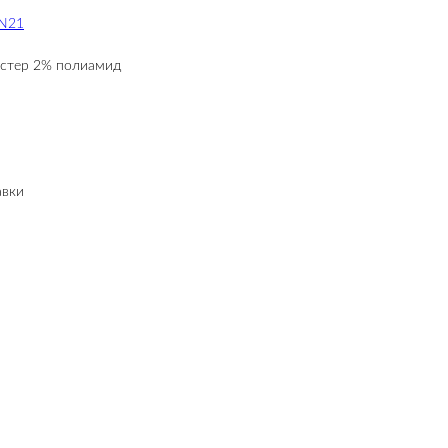
 N21
эстер 2% полиамид
авки