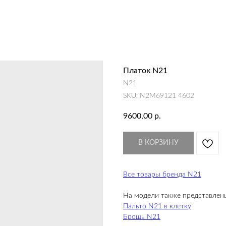
Платок N21
N21
SKU:
N2M69121 4602
9600,00
р.
В КОРЗИНУ
Все товары бренда N21
На модели также представлен
Пальто N21 в клетку
Брошь N21