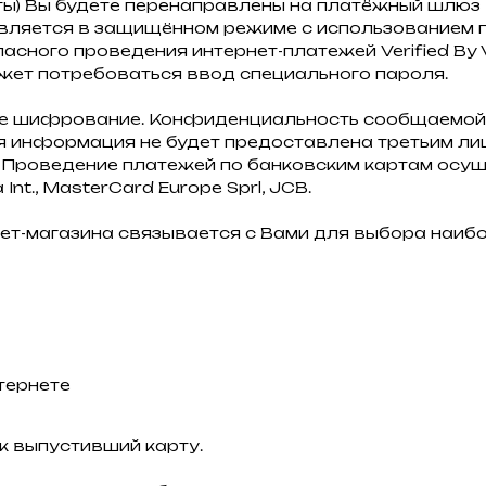
ты) Вы будете перенаправлены на платёжный шлю
ляется в защищённом режиме с использованием п
ного проведения интернет-платежей Verified By Vi
жет потребоваться ввод специального пароля.
ое шифрование. Конфиденциальность сообщаемой
 информация не будет предоставлена третьим лиц
Проведение платежей по банковским картам осуще
nt., MasterCard Europe Sprl, JCB.
ет-магазина связывается с Вами для выбора наиб
тернете
к выпустивший карту.