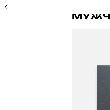
8 ИДЕ
МУЖЧ