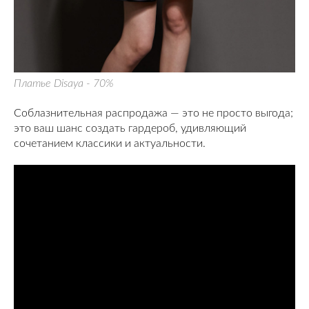
Платье Disaya - 70%
Соблазнительная распродажа — это не просто выгода;
это ваш шанс создать гардероб, удивляющий
сочетанием классики и актуальности.