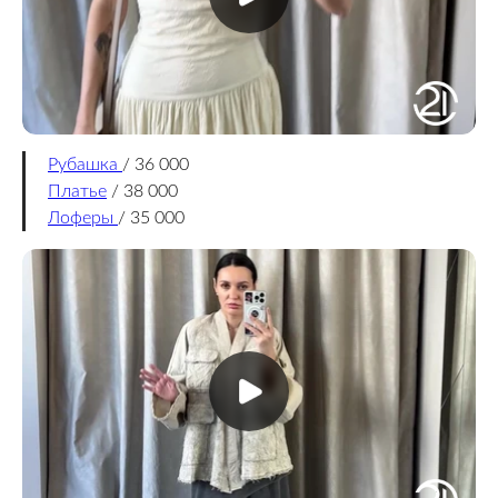
Рубашка
/ 36 000
Платье
/ 38 000
Лоферы
/ 35 000