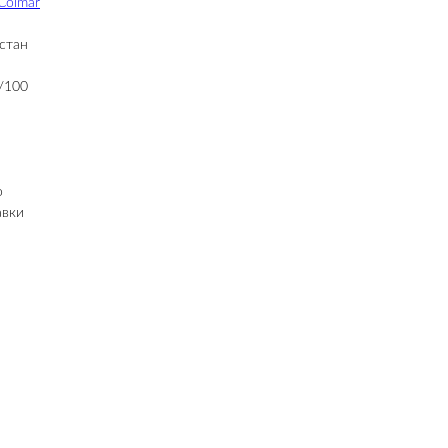
Colmar
стан
/100
о
авки