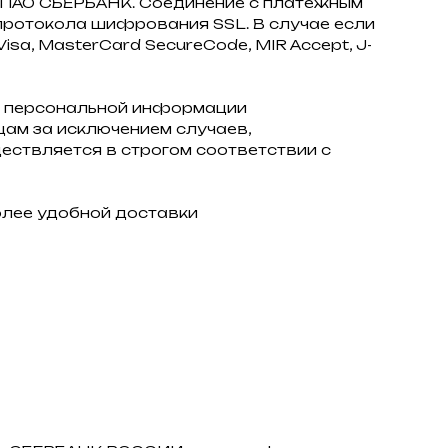
з ПАО СБЕРБАНК. Соединение с платёжным
ротокола шифрования SSL. В случае если
sa, MasterCard SecureCode, MIR Accept, J-
 персональной информации
ам за исключением случаев,
ствляется в строгом соответствии с
олее удобной доставки