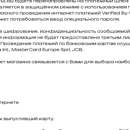
ты) Вы будете перенаправлены на платёжный шлю
ляется в защищённом режиме с использованием п
ного проведения интернет-платежей Verified By Vi
жет потребоваться ввод специального пароля.
ое шифрование. Конфиденциальность сообщаемой
 информация не будет предоставлена третьим лиц
Проведение платежей по банковским картам осуще
nt., MasterCard Europe Sprl, JCB.
ет-магазина связывается с Вами для выбора наиб
тернете
к выпустивший карту.