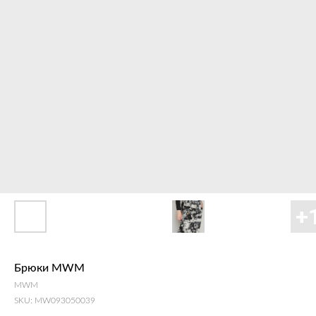
Брюки MWM
MWM
SKU:
MW093050039