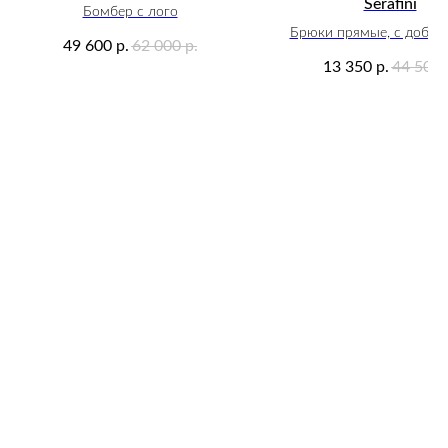
Serafini
Бомбер с лого
Брюки прямые, с добав
49 600
62 000
р.
р.
шерсти
13 350
44 500
р.