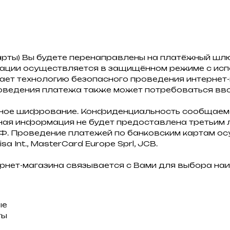
арты) Вы будете перенаправлены на платёжный шл
ации осуществляется в защищённом режиме с ис
ет технологию безопасного проведения интернет-пл
 проведения платежа также может потребоваться вв
тное шифрование. Конфиденциальность сообщаем
ая информация не будет предоставлена третьим л
. Проведение платежей по банковским картам осу
 Int., MasterCard Europe Sprl, JCB.
рнет-магазина связывается с Вами для выбора на
ые
ты