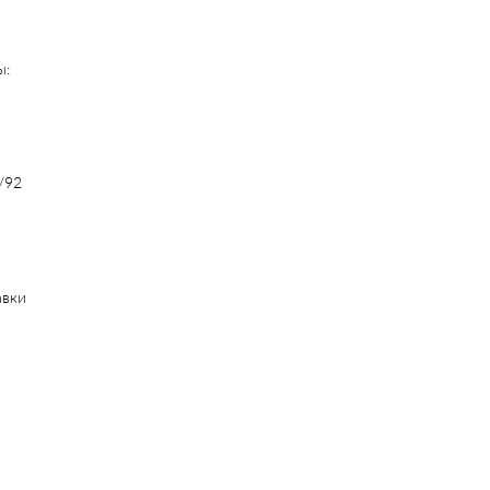
ы:
/92
авки