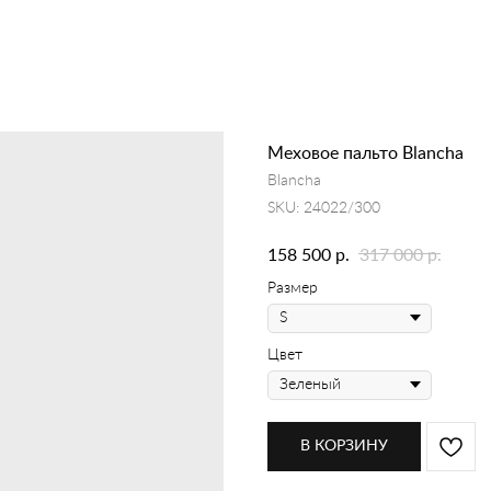
Меховое пальто Blancha
Blancha
SKU:
24022/300
р.
р.
158 500
317 000
Размер
Цвет
В КОРЗИНУ