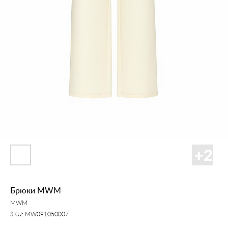
Брюки MWM
MWM
SKU:
MW091050007