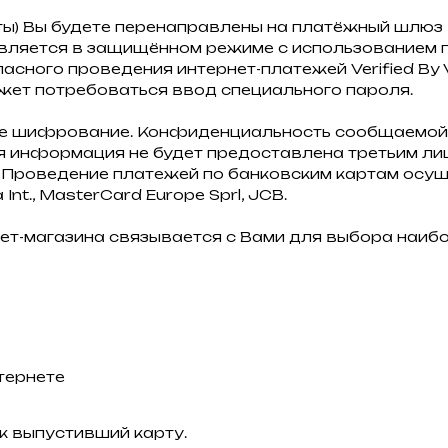
ты) Вы будете перенаправлены на платёжный шлю
ляется в защищённом режиме с использованием п
ного проведения интернет-платежей Verified By Vi
жет потребоваться ввод специального пароля.
ое шифрование. Конфиденциальность сообщаемой
 информация не будет предоставлена третьим лиц
Проведение платежей по банковским картам осуще
nt., MasterCard Europe Sprl, JCB.
ет-магазина связывается с Вами для выбора наиб
тернете
к выпустивший карту.