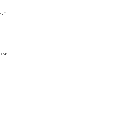
/90
авки