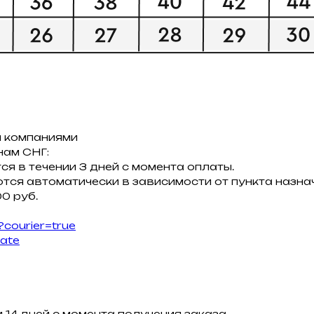
 компаниями
нам СНГ:
ся в течении 3 дней с момента оплаты.
тся автоматически в зависимости от пункта назнач
0 руб.
?courier=true
late
 14 дней с момента получения заказа