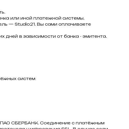
ь.
нка или иной платежной системы.
тель — Studio21. Вы сами оплачиваете
х дней в зависимости от банка - эмитента.
ёжных систем:
з ПАО СБЕРБАНК. Соединение с платёжным
ротокола шифрования SSL. В случае если