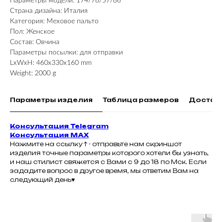
Параметры модели: 174/78/57/86
Страна дизайна: Италия
Категория: Меховое пальто
Пол: Женское
Состав: Овчина
Параметры посылки: для отправки
LxWxH: 460x330x160 mm
Weight: 2000 g
Параметры изделия
Таблица размеров
Достав
Консультация Telegram
Консультация MAX
Нажмите на ссылку ↑ - отправьте нам скриншот
изделия точные параметры которого хотели бы узнать,
и наш стилист свяжется с Вами с 9 до 18 по Мск. Если
зададите вопрос в другое время, мы ответим Вам на
следующий день♥