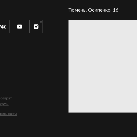
Тюмень, Осипенко, 16
озврат
ферты
иальности