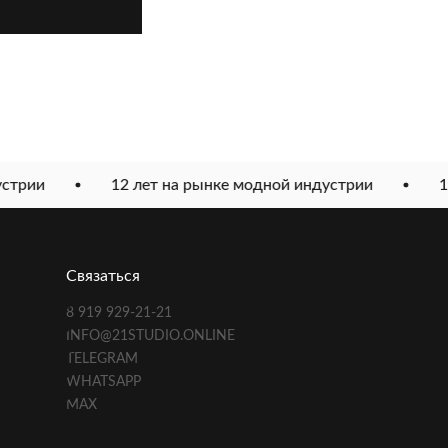
стрии
12 лет на рынке модной индустрии
12
Связаться
8 919 929-21-21
INFO@21STUDIO.ONLINE
TELEGRAM
WHATSAPP
MAX