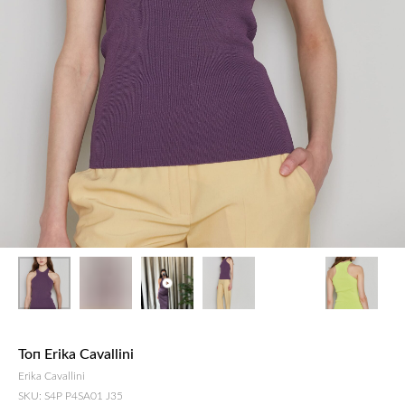
Топ Erika Cavallini
Erika Cavallini
SKU:
S4P P4SA01 J35