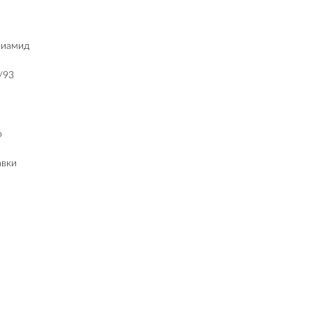
лиамид
/93
о
авки