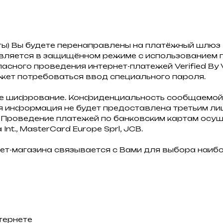
ты) Вы будете перенаправлены на платёжный шлю
ляется в защищённом режиме с использованием п
ного проведения интернет-платежей Verified By Vi
жет потребоваться ввод специального пароля.
ое шифрование. Конфиденциальность сообщаемой
 информация не будет предоставлена третьим лиц
Проведение платежей по банковским картам осуще
nt., MasterCard Europe Sprl, JCB.
ет-магазина связывается с Вами для выбора наиб
тернете