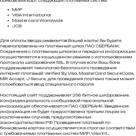
банковских карт следующих платёжных систем:
МИР
VISA International
Mastercard Worldwide
JCB
Для оплаты (ввода реквизитов Вашей карты) Вы будете
перенаправлены на платёжный шлюз ПАО СБЕРБАНК.
Соединение с платёжным шлюзом и передача информации
осуществляется в защищённом режиме с использованием
протокола шифрования SSL. В случае если Ваш банк
поддерживает технологию безопасного проведения
интернет-платежей Verified By Visa, MasterCard SecureCode,
MIR Accept, J-Secure, для проведения платежа также может
потребоваться ввод специального пароля.
Настоящий сайт поддерживает 256-битное шифрование.
Конфиденциальность сообщаемой персональной
информации обеспечивается ПАО СБЕРБАНК. Введённая
информация не будет предоставлена третьим лицам за
исключением случаев, предусмотренных
законодательством РФ. Проведение платежей по
банковским картам осуществляется в строгом соответствии
с требованиями платёжных систем МИР, Visa Int.,