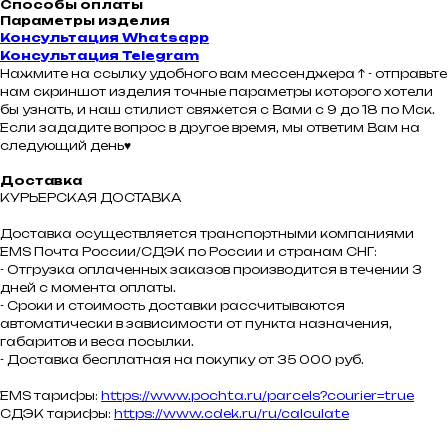
Способы оплаты
Параметры изделия
Консультация Whatsapp
Консультация Telegram
Нажмите на ссылку удобного вам мессенджера ↑ - отправьте
нам скриншот изделия точные параметры которого хотели
бы узнать, и наш стилист свяжется с Вами с 9 до 18 по Мск.
Если зададите вопрос в другое время, мы ответим Вам на
следующий день♥
Доставка
КУРЬЕРСКАЯ ДОСТАВКА
Доставка осуществляется транспортными компаниями
ЕMS Почта России/СДЭК по России и странам СНГ:
- Отгрузка оплаченных заказов производится в течении 3
дней с момента оплаты.
- Сроки и стоимость доставки рассчитываются
автоматически в зависимости от пункта назначения,
габаритов и веса посылки.
- Доставка бесплатная на покупку от 35 000 руб.
EMS тарифы:
https://www.pochta.ru/parcels?courier=true
СДЭК тарифы:
https://www.cdek.ru/ru/calculate