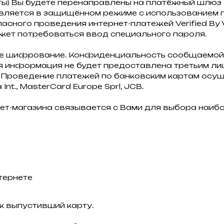
ты) Вы будете перенаправлены на платёжный шлю
ляется в защищённом режиме с использованием п
ного проведения интернет-платежей Verified By Vi
жет потребоваться ввод специального пароля.
ое шифрование. Конфиденциальность сообщаемой
 информация не будет предоставлена третьим лиц
Проведение платежей по банковским картам осуще
nt., MasterCard Europe Sprl, JCB.
ет-магазина связывается с Вами для выбора наиб
тернете
к выпустивший карту.