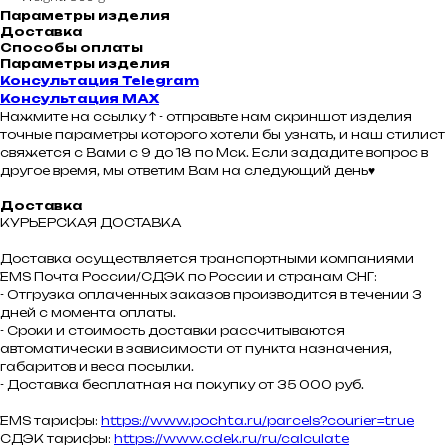
Параметры изделия
Доставка
Способы оплаты
Параметры изделия
Консультация Telegram
Консультация MAX
Нажмите на ссылку ↑ - отправьте нам скриншот изделия
точные параметры которого хотели бы узнать, и наш стилист
свяжется с Вами с 9 до 18 по Мск. Если зададите вопрос в
другое время, мы ответим Вам на следующий день♥
Доставка
КУРЬЕРСКАЯ ДОСТАВКА
Доставка осуществляется транспортными компаниями
ЕMS Почта России/СДЭК по России и странам СНГ:
- Отгрузка оплаченных заказов производится в течении 3
дней с момента оплаты.
- Сроки и стоимость доставки рассчитываются
автоматически в зависимости от пункта назначения,
габаритов и веса посылки.
- Доставка бесплатная на покупку от 35 000 руб.
EMS тарифы:
https://www.pochta.ru/parcels?courier=true
СДЭК тарифы:
https://www.cdek.ru/ru/calculate