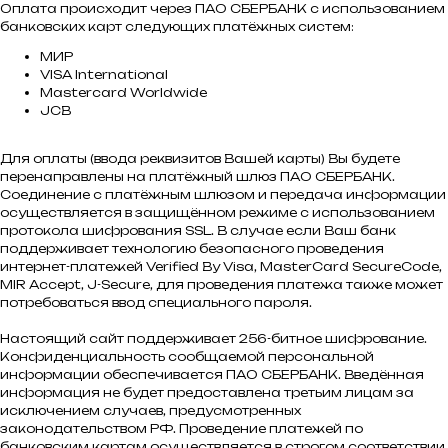
Оплата происходит через ПАО СБЕРБАНК с использованием
банковских карт следующих платёжных систем:
МИР
VISA International
Mastercard Worldwide
JCB
Для оплаты (ввода реквизитов Вашей карты) Вы будете
перенаправлены на платёжный шлюз ПАО СБЕРБАНК.
Соединение с платёжным шлюзом и передача информации
осуществляется в защищённом режиме с использованием
протокола шифрования SSL. В случае если Ваш банк
поддерживает технологию безопасного проведения
интернет-платежей Verified By Visa, MasterCard SecureCode,
MIR Accept, J-Secure, для проведения платежа также может
потребоваться ввод специального пароля.
Настоящий сайт поддерживает 256-битное шифрование.
Конфиденциальность сообщаемой персональной
информации обеспечивается ПАО СБЕРБАНК. Введённая
информация не будет предоставлена третьим лицам за
исключением случаев, предусмотренных
законодательством РФ. Проведение платежей по
банковским картам осуществляется в строгом соответствии