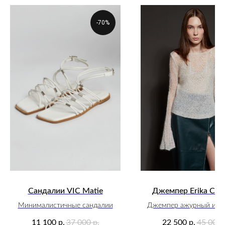
-70%
Сандалии VIC Matie
Джемпер Erika Caval
Минималистичные сандалии
Джемпер ажурный из 
11 100
37 000
22 500
45 000
р.
р.
р.