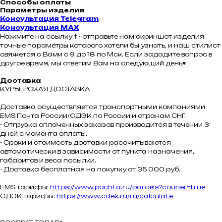
Способы оплаты
Параметры изделия
Консультация Telegram
Консультация MAX
Нажмите на ссылку ↑ - отправьте нам скриншот изделия
точные параметры которого хотели бы узнать, и наш стилист
свяжется с Вами с 9 до 18 по Мск. Если зададите вопрос в
другое время, мы ответим Вам на следующий день♥
Доставка
КУРЬЕРСКАЯ ДОСТАВКА
Доставка осуществляется транспортными компаниями
ЕMS Почта России/СДЭК по России и странам СНГ:
- Отгрузка оплаченных заказов производится в течении 3
дней с момента оплаты.
- Сроки и стоимость доставки рассчитываются
автоматически в зависимости от пункта назначения,
габаритов и веса посылки.
- Доставка бесплатная на покупку от 35 000 руб.
EMS тарифы:
https://www.pochta.ru/parcels?courier=true
СДЭК тарифы:
https://www.cdek.ru/ru/calculate