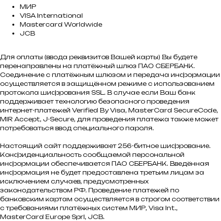
МИР
VISA International
Mastercard Worldwide
JCB
Для оплаты (ввода реквизитов Вашей карты) Вы будете
перенаправлены на платёжный шлюз ПАО СБЕРБАНК.
Соединение с платёжным шлюзом и передача информации
осуществляется в защищённом режиме с использованием
протокола шифрования SSL. В случае если Ваш банк
поддерживает технологию безопасного проведения
интернет-платежей Verified By Visa, MasterCard SecureCode,
MIR Accept, J-Secure, для проведения платежа также может
потребоваться ввод специального пароля.
Настоящий сайт поддерживает 256-битное шифрование.
Конфиденциальность сообщаемой персональной
информации обеспечивается ПАО СБЕРБАНК. Введённая
информация не будет предоставлена третьим лицам за
исключением случаев, предусмотренных
законодательством РФ. Проведение платежей по
банковским картам осуществляется в строгом соответствии
с требованиями платёжных систем МИР, Visa Int.,
MasterCard Europe Sprl, JCB.