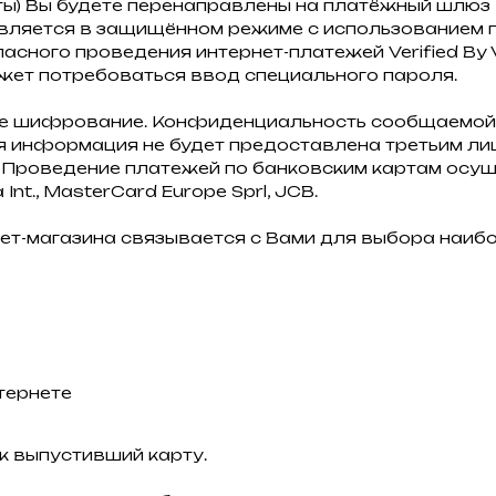
ты) Вы будете перенаправлены на платёжный шлю
ляется в защищённом режиме с использованием п
ного проведения интернет-платежей Verified By Vi
жет потребоваться ввод специального пароля.
ое шифрование. Конфиденциальность сообщаемой
 информация не будет предоставлена третьим лиц
Проведение платежей по банковским картам осуще
nt., MasterCard Europe Sprl, JCB.
ет-магазина связывается с Вами для выбора наиб
тернете
к выпустивший карту.